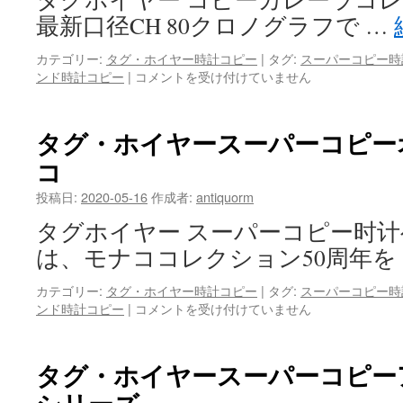
カ
最新口径CH 80クロノグラフで …
レ
ラ
カテゴリー:
タグ・ホイヤー時計コピー
|
タグ:
スーパーコピー時
ス
ンド時計コピー
|
タ
コメントを受け付けていません
ポ
グ・
ー
ホ
ツ
イ
グ
タグ・ホイヤースーパーコピー
ヤ
リ
コ
ー
ー
コ
ン
投稿日:
2020-05-16
作成者:
antiquorm
ピ
プ
ー
レ
タグホイヤー スーパーコピー时
カ
ー
は、モナココレクション50周年を
レ
ト
ラ
モ
カテゴリー:
タグ・ホイヤー時計コピー
|
タグ:
スーパーコピー時
コ
デ
ンド時計コピー
|
タ
コメントを受け付けていません
レ
ル
グ・
ク
は
ホ
シ
イ
ョ
タグ・ホイヤースーパーコピー
ヤ
ン
ー
ク