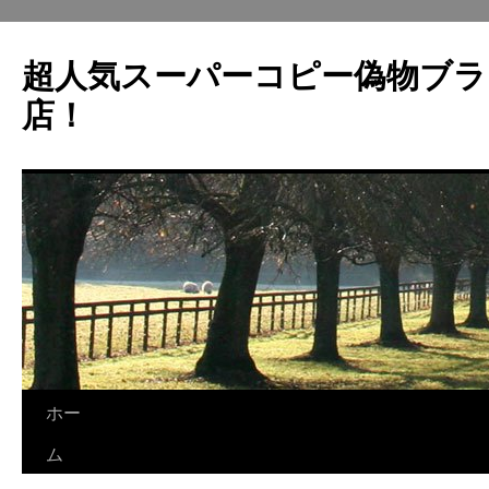
超人気スーパーコピー偽物ブラ
店！
ホー
コ
ム
ン