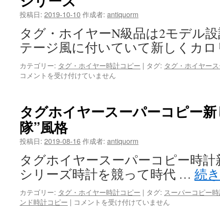
シリーズ
ス
ロ
投稿日:
2019-10-10
作成者:
antiquorm
ー
ノ
パ
グ
タグ・ホイヤーN級品は2モデル
ー
ラ
テージ風に付いていて新しくカロ
コ
フ
ピ
は
カテゴリー:
タグ・ホイヤー時計コピー
|
タグ:
タグ・ホイヤース
ー
コメントを受け付けていません
オ
リ
ジ
ナ
タグホイヤースーパーコピー新
ル
隊”風格
モ
ナ
投稿日:
2019-08-16
作成者:
antiquorm
コ
は
タグホイヤースーパーコピー時計新作q
シリーズ時計を競って時代 …
続
カテゴリー:
タグ・ホイヤー時計コピー
|
タグ:
スーパーコピー時
ンド時計コピー
|
タ
コメントを受け付けていません
グ