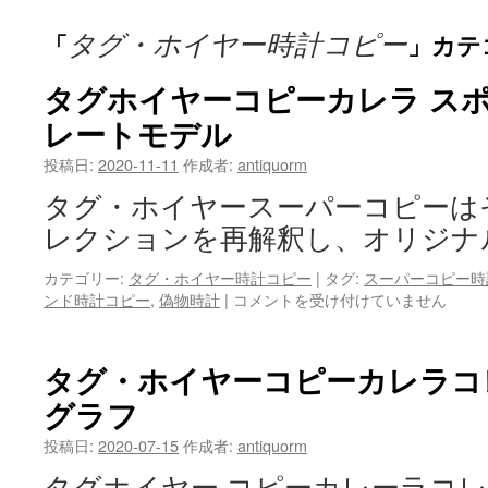
テ
タグ・ホイヤー時計コピー
「
」カテ
ン
タグホイヤーコピーカレラ スポ
ツ
レートモデル
へ
投稿日:
2020-11-11
作成者:
antiquorm
ス
タグ・ホイヤースーパーコピーは
キ
レクションを再解釈し、オリジナ
ッ
カテゴリー:
タグ・ホイヤー時計コピー
|
タグ:
スーパーコピー時
プ
ンド時計コピー
,
偽物時計
|
タ
コメントを受け付けていません
グ
ホ
イ
タグ・ホイヤーコピーカレラコ
ヤ
グラフ
ー
コ
投稿日:
2020-07-15
作成者:
antiquorm
ピ
ー
タグホイヤー コピーカレーラコ