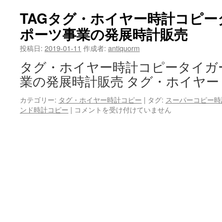
ホ
イ
TAGタグ・ホイヤー時計コピ
ヤ
ポーツ事業の発展時計販売
ー
ス
投稿日:
2019-01-11
作成者:
antiquorm
ー
パ
タグ・ホイヤー時計コピータイガ
ー
業の発展時計販売 タグ・ホイヤー
コ
ピ
カテゴリー:
タグ・ホイヤー時計コピー
|
タグ:
スーパーコピー時
ー
ンド時計コピー
|
TAG
コメントを受け付けていません
新
タ
し
グ・
い
ホ
時
イ
計
ヤ
は“決
ー
死
時
隊”風
計
格
コ
は
ピ
ー