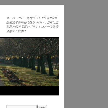
スーパーコピー偽物ブランドN品激安通
販価額での商品の提供を行い，当店は正
規品と同等品質のブランドコピーを激安
価額でご提供！