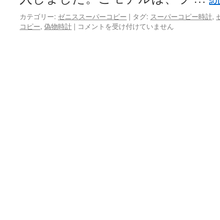
ー
オ
カテゴリー:
ゼニススーパーコピー
|
タグ:
スーパーコピー時計
,
ー
コピー
,
偽物時計
|
ゼ
コメントを受け付けていません
シ
ニ
ャ
ス
ン
ス
ユ
ー
ニ
パ
バ
ー
ー
コ
ス
ピ
バ
ー
リ
と
ュ
ウ
ー
ブ
時
ロ
計
の
は
ハ
イ
ブ
リ
ッ