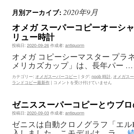
テ
2020年9月
月別アーカイブ:
ン
オメガ スーパーコピーオーシャ
ツ
リュー時計
へ
投稿日:
2020-09-26
作成者:
antiquorm
ス
オメガ コピーシーマスター プラ
キ
メリカズカップ」は、長年パー 
ッ
カテゴリー:
オメガスーパーコピー
|
タグ:
noob 時計
,
オメガスー
プ
ランドコピー最新作
|
オ
コメントを受け付けていません
メ
ガ
ス
ゼニススーパーコピーとウブロ
ー
パ
投稿日:
2020-09-03
作成者:
antiquorm
ー
ゼニスは自動クロノグラフ「エルPr
コ
ピ
入しました。こモデルは、ラ …