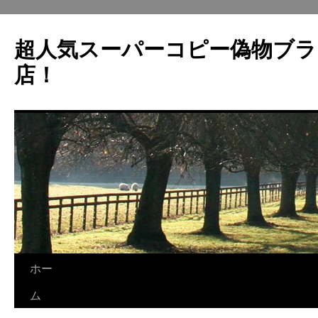
超人気スーパーコピー偽物ブラ
店！
ホー
コ
ム
ン