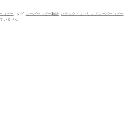
ん！
易
は
な
ーコピー
|
タグ:
スーパーコピー時計
,
パテック・フィリップスーパーコピー
入
,
ていません
水
で
す
か？
は