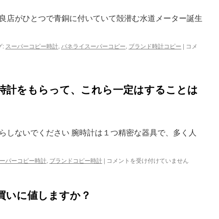
パ
ー
良店がひとつで青銅に付いていて殻潜む水道メーター誕生
コ
ピ
ー
:
スーパーコピー時計
,
パネライスーパーコピー
,
ブランド時計コピー
|
パ
コメ
丈
ネ
夫
ラ
だ
イ
か
ス
ど
時計をもらって、これら一定はすることは
ー
う
パ
か？
ー
は
コ
ピ
らしないでください 腕時計は１つ精密な器具で、多く人
ー
時
計
ーパーコピー時計
,
ブランドコピー時計
|
新
コメントを受け付けていません
潜
し
水
い
す
ブ
る
買いに値しますか？
ラ
Bronzo―TH
ン
は
ド