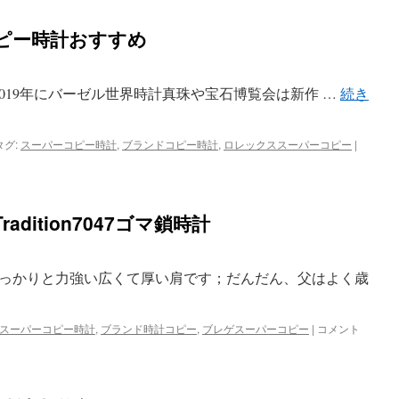
ピー時計おすすめ
2019年にバーゼル世界時計真珠や宝石博覧会は新作 …
続き
タグ:
スーパーコピー時計
,
ブランドコピー時計
,
ロレックススーパーコピー
|
ロ
レ
ッ
ク
ス
dition7047ゴマ鎖時計
ス
ー
パ
ー
っかりと力強い広くて厚い肩です；だんだん、父はよく歳
コ
ピ
ー
スーパーコピー時計
,
ブランド時計コピー
,
ブレゲスーパーコピー
|
ブ
コメント
時
レ
計
ゲ
お
ス
す
ー