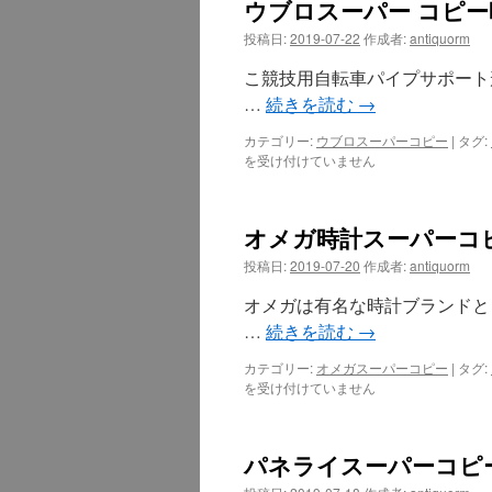
ウブロスーパー コピー
投稿日:
2019-07-22
作成者:
antiquorm
こ競技用自転車パイプサポート
…
続きを読む
→
カテゴリー:
ウブロスーパーコピー
|
タグ:
を受け付けていません
オメガ時計スーパーコ
投稿日:
2019-07-20
作成者:
antiquorm
オメガは有名な時計ブランドと
…
続きを読む
→
カテゴリー:
オメガスーパーコピー
|
タグ:
を受け付けていません
パネライスーパーコピー時計