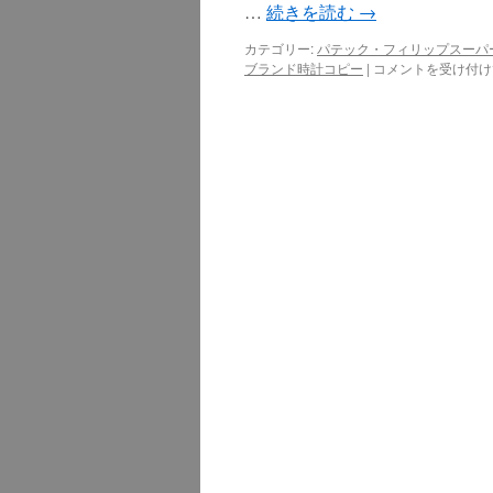
…
続きを読む
→
カテゴリー:
パテック・フィリップスーパ
ブランド時計コピー
|
パ
コメントを受け付け
テ
ッ
ク・
フ
ィ
リ
ッ
プ
ス
ー
パ
ー
コ
ピ
ー
が
あ
け
る
紳
士