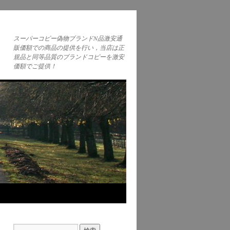
スーパーコピー偽物ブランドN品激安通
販価額での商品の提供を行い，当店は正
規品と同等品質のブランドコピーを激安
価額でご提供！