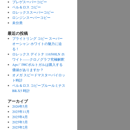
ブレゲスーパーコピー
ベル＆ロス コピー
ロレックススーパーコピー
ロンジンスーパーコピー
未分类
最近の投稿
ブライトリング コピー スーパー
オーシャン ホワイトの魅力に迫
る！
ロレックス デイトナ 116500LN ホ
ワイト——クロノグラフ究極解釈
ApsㄏIWCポルトガルは購入する
価値がありますか？
オメガ スピードマスターパイロッ
ト時計
ベル＆ロス コピーブルールミナス
BR-X5 時計
アーカイブ
2026年5月
2025年11月
2025年4月
2025年3月
2025年2月