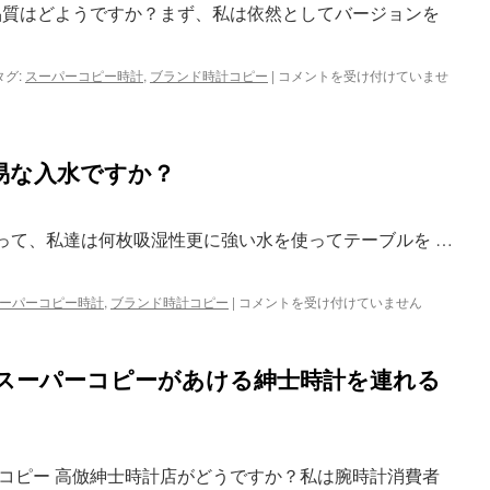
コ
品質はどようですか？まず、私は依然としてバージョンを
ピ
ー
時
タグ:
スーパーコピー時計
,
ブランド時計コピー
|
ブ
コメントを受け付けていませ
計
ラ
を
ン
も
ド
ら
時
っ
易な入水ですか？
計
て、
コ
こ
ピ
れ
ー
あって、私達は何枚吸湿性更に強い水を使ってテーブルを …
ら
は
一
買
定
い
ーパーコピー時計
,
ブランド時計コピー
|
は
ス
コメントを受け付けていません
に
す
ー
値
る
パ
し
こ
ー
ま
スーパーコピーがあける紳士時計を連れる
と
コ
す
は
ピ
か？
で
ー
は
き
時
ま
計
コピー 高倣紳士時計店がどうですか？私は腕時計消費者
せ
容