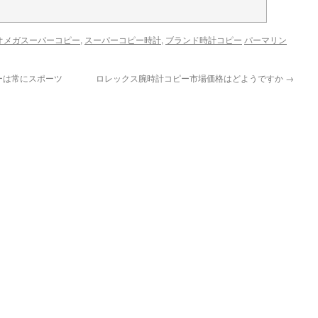
オメガスーパーコピー
,
スーパーコピー時計
,
ブランド時計コピー
パーマリン
ーは常にスポーツ
ロレックス腕時計コピー市場価格はどようですか
→