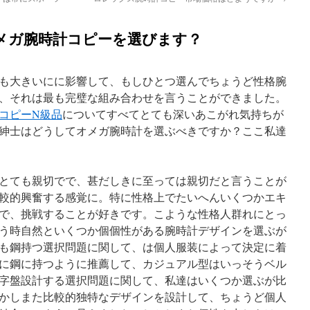
メガ腕時計コピーを選びます？
も大きいにに影響して、もしひとつ選んでちょうど性格腕
、それは最も完璧な組み合わせを言うことができました。
コピーN級品
についてすべてとても深いあこがれ気持ちが
紳士はどうしてオメガ腕時計を選ぶべきですか？ここ私達
とても親切でで、甚だしきに至っては親切だと言うことが
較的興奮する感覚に。特に性格上でたいへんいくつかエキ
で、挑戦することが好きです。こような性格人群れにとっ
う時自然といくつか個個性がある腕時計デザインを選ぶが
も鋼持つ選択問題に関して、は個人服装によって決定に着
に鋼に持つように推薦して、カジュアル型はいっそうベル
字盤設計する選択問題に関して、私達はいくつか選ぶが比
かしまた比較的独特なデザインを設計して、ちょうど個人