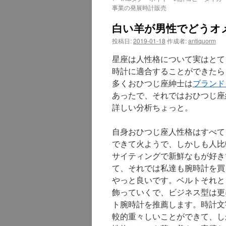
テ
事業の発展時計販売
ン
白い羊が男性でどうオ
投稿日:
2019-01-18
作成者:
antiquorm
ツ
星座は人性格について実はとて
へ
時計に適合することができたら
ス
多くおひつじ座紳士は
ブランド
あったで、それではおひつじ座
キ
詳しい分析ちょっと。
ッ
自身おひつじ座人性格はすべて
プ
できて火ようで、しかしも人比
サイティングで新鮮なもが好き
て、それでは私達も腕時計を買
やっと良いです。ベルトそれと
飾っていくで、ビジネス型は更
ト腕時計を推薦します。時計文
較的重々しいことができて、し