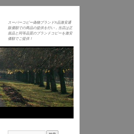
スーパーコピー偽物ブランドN品激安通
販価額での商品の提供を行い，当店は正
規品と同等品質のブランドコピーを激安
価額でご提供！