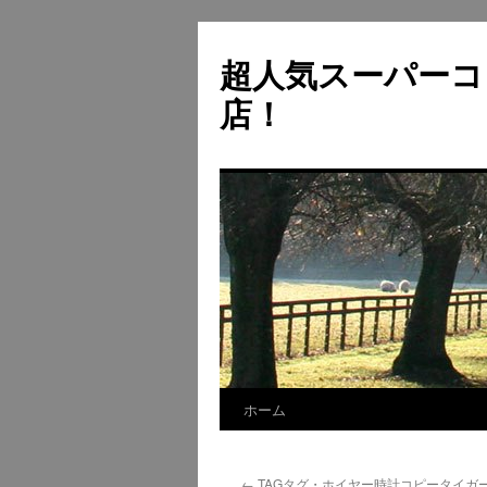
超人気スーパーコ
店！
ホーム
コ
ン
←
TAGタグ・ホイヤー時計コピータイガ