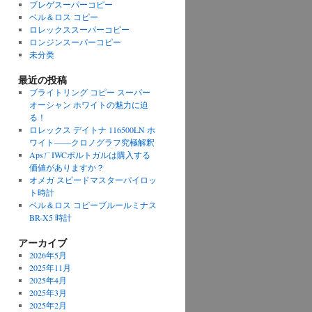
ブレゲスーパーコピー
ベル＆ロス コピー
ロレックススーパーコピー
ロンジンスーパーコピー
未分类
最近の投稿
ブライトリング コピー スーパー
オーシャン ホワイトの魅力に迫
る！
ロレックス デイトナ 116500LN ホ
ワイト——クロノグラフ究極解釈
ApsㄏIWCポルトガルは購入する
価値がありますか？
オメガ スピードマスターパイロッ
ト時計
ベル＆ロス コピーブルールミナス
BR-X5 時計
アーカイブ
2026年5月
2025年11月
2025年4月
2025年3月
2025年2月