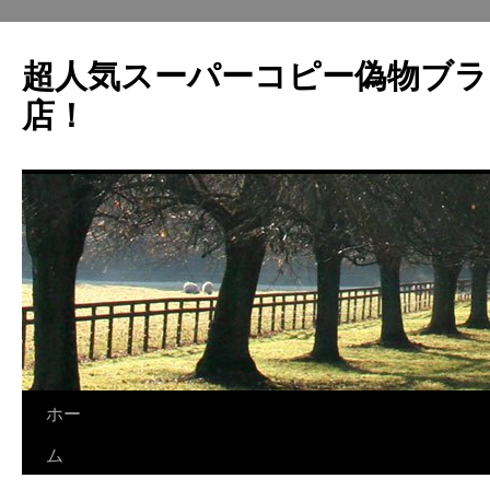
超人気スーパーコピー偽物ブラ
店！
ホー
コ
ム
ン