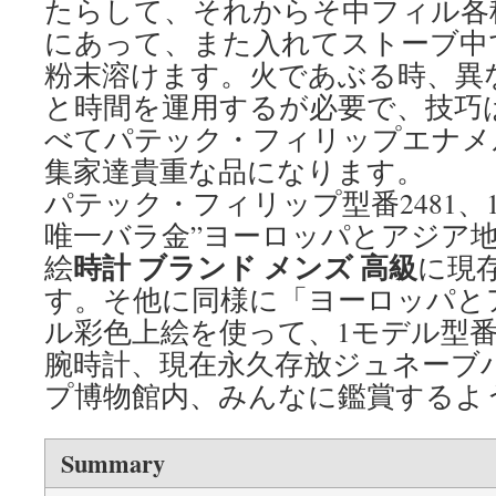
たらして、それからそ中フィル各
にあって、また入れてストーブ中
粉末溶けます。火であぶる時、異
と時間を運用するが必要で、技巧
べてパテック・フィリップエナメ
集家達貴重な品になります。
パテック・フィリップ型番2481、
唯一バラ金”ヨーロッパとアジア地
時計 ブランド メンズ 高級
絵
に現
す。そ他に同様に「ヨーロッパと
ル彩色上絵を使って、1モデル型番2
腕時計、現在永久存放ジュネーブ
プ博物館内、みんなに鑑賞するよ
Summary