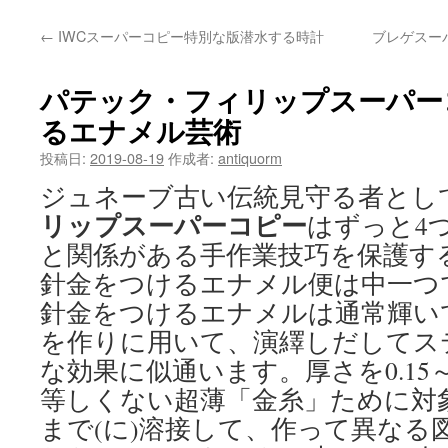
テ
←
IWCスーパーコピー特別な版潜水する時計
ブレゲスー
ン
ツ
パテック・フィリップスーパー
へ
るエナメル芸術
ス
投稿日:
2019-08-19
作成者:
antiquorm
ジュネーブ古い伝統見守る者とし
キ
リップスーパーコピー
はずっと4
ッ
と関係がある手作業技巧を保護す
プ
針金をつけるエナメル便は中一つ
針金をつけるエナメルは通常輝い
を作りに用いて、演繹しだしてス
な効果に似通います。厚さを0.15～
等しくない超薄「金糸」ために対
まで(に)溶接して、作って異なる