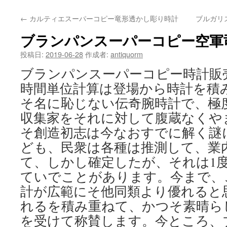
テ
←
カルティエスーパーコピー竜形透かし彫り時計
ブルガリス
ン
ブランパンスーパーコピー空軍
ツ
投稿日:
2019-06-28
作成者:
antiquorm
へ
ブランパンスーパーコピー時計販
ス
時間単位計算は登場から時計を積
キ
そ名に恥じない伝奇腕時計で、極
収集家をそれに対して腹蔵なくや
ッ
そ創造初志は今なおすでに解く謎
プ
ども、民衆は各種は推測して、業
て、しかし確定したが、それは1
ていでことがあります。今まで、
計が広範にそ他同類より優れると
れるを積み重ねて、かつそ素晴ら
を受けて称賛します。今ところ、