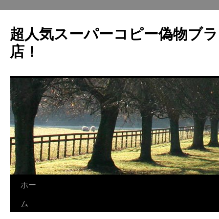
超人気スーパーコピー偽物ブラ
店！
ホー
コ
ム
ン