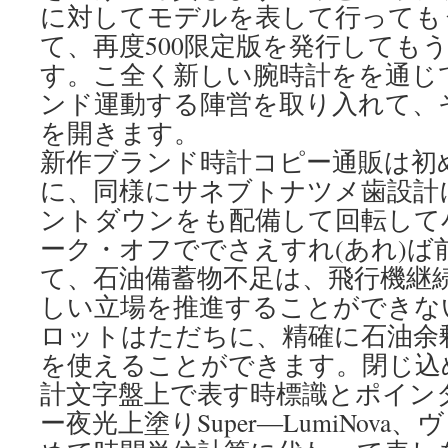
に対してモデルを表して行っても
て、再度500限定版を発行しても
す。こ全く新しい腕時計をを通じて
ンド運動する陣営を取り入れて、
を開きます。
新作ブランド時計コピー通販は初
に、同様にサネブトナツメ歯設計
ントダウンをも配備して回転して
ーク・オフででさえすれ(あれ)ば
て、石油備蓄物不足は、飛行機継
しい立場を推進することができな
ロットはただちに、精確に石油余
を使えることができます。閉じ込
計文字盤上で表す時標識とポイン
ー夜光上塗りSuper―LumiNov